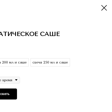
МАТИЧЕСКОЕ САШЕ
а 200 мл и саше
свеча 250 мл и саше
овать